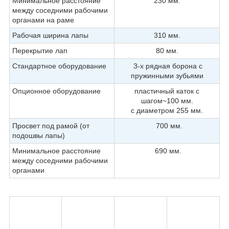
Минимальное расстояние
230 мм.
между соседними рабочими
органами на раме
Рабочая ширина лапы
310 мм.
Перекрытие лап
80 мм.
Стандартное оборудование
3-х рядная борона с
пружинными зубьями
Опционное оборудование
пластичный каток с
шагом~100 мм.
с диаметром 255 мм.
Просвет под рамой (от
700 мм.
подошвы лапы)
Минимальное расстояние
690 мм.
между соседними рабочими
органами
Тип
Мощьност
Вес кг.
Кол.
ь
с катком/
лап шт.
л.с.
без катка