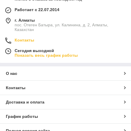
Т-40, Т-25, МТЗ. Также наша компания поставляет 2-4х
рядные сажалки белорусского производства «Л-201»,
Работает с 22.07.2014
«Л-207».
г. Алматы
Технические характеристики
пос. Отеген Батыра, ул. Калинина, д. 2, Алматы,
Казахстан
Глубина посадки ― до 15 см;
Ширина междурядий ― 62,5-67,5 см;
Контакты
Вес агрегата ― 205 кг;
Сегодня выходной
Показать весь график работы
Емкость бункера ― 180 кг;
Производительность ― 0,25-4 га/час.
О нас
Контакты
Доставка и оплата
График работы
Полная версия сайта