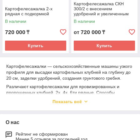
Картофелесажалка СКН
Картофелесажалка 2-х
300/2 с внесением
рядная с подкормкой
удобрений и увеличенным
бункером
В наличии
В наличии
720 000
720 000
₸
от
₸
Купить
Купить
Картофелесажалки ― сельскохозяйственные машины узкого
профиля для высадки картофельных клубней на глубину до
20 см, заделки удобрений, создания грунтового гребня.
Различают картофелесажалки для яровизированных и
пророщенных клубней, 2х, 4х, 6ти рядные. Способы
агрегатирования с тяговой техникой ― прицепной, навесной.
Показать всё
ТОО "Leo Machinery" поставляет на
рынок картофелесажалки польской фирмы Бомет (Bomet)
различных моделей с внесением удобрений и без с
О нас
регулируемым расстоянием клубней в ряду (29, 32, 35 см).
Данные картофелесажалки агрегатируется с китайскими
Рейтинг не сформирован
минитракторами : Dong Feng, Булат, xintai, DW и тракторами
Менее 5 отзывов за последний год