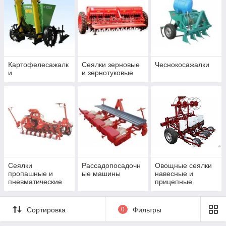
пересадочные машины — это самые популярные
приспособления в отрасли сельского хозяйства,
поскольку сельхозпроизводители сталкиваются с
проблемой повышения эффективности и
производительности своих операций по высадке
семян. Независимо от того, собираетесь ли вы
использовать механические пересадочные машины,
Картофелесажалк
Сеялки зерновые
Чеснокосажалки
и
и зернотуковые
такие как рассадопосадочные машины, или прямой
посев с помощью сеялки точного высева, например,
пневматической сеялки, выбор правильной обработки
семян повысит ваши шансы на получение высокого
урожая.
Сеялки
Рассадопосадочн
Овощные сеялки
пропашные и
ые машины
навесные и
пневматические
прицепные
точного высева
Сортировка
0
Фильтры