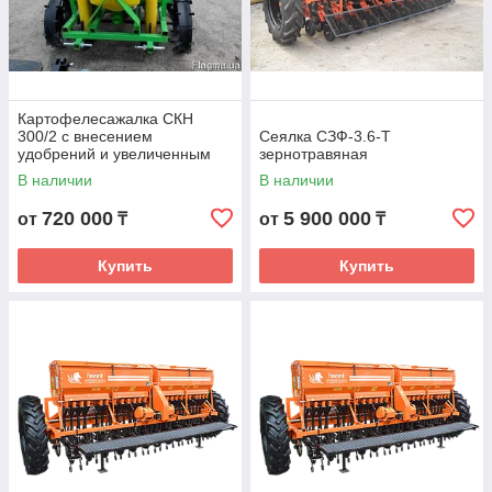
Картофелесажалка СКН
300/2 с внесением
Сеялка СЗФ-3.6-Т
удобрений и увеличенным
зернотравяная
бункером
В наличии
В наличии
720 000
5 900 000
от
₸
от
₸
Купить
Купить