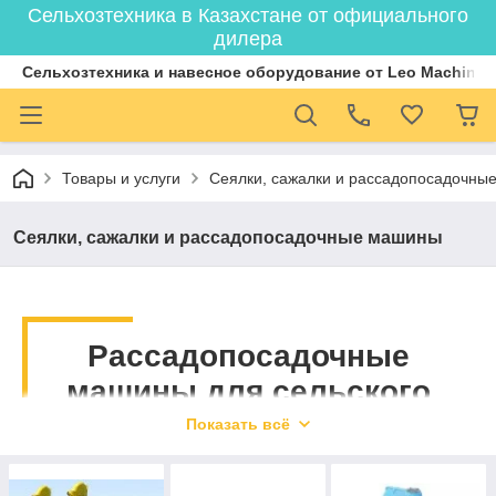
Сельхозтехника в Казахстане от официального
дилера
Cельхозтехника и навесное оборудование от Leo Machiner
Товары и услуги
Сеялки, сажалки и рассадопосадочны
Сеялки, сажалки и рассадопосадочные машины
Рассадопосадочные
машины для сельского
хозяйства по низкой цене
Показать всё
Сеялки точного высева и автоматические