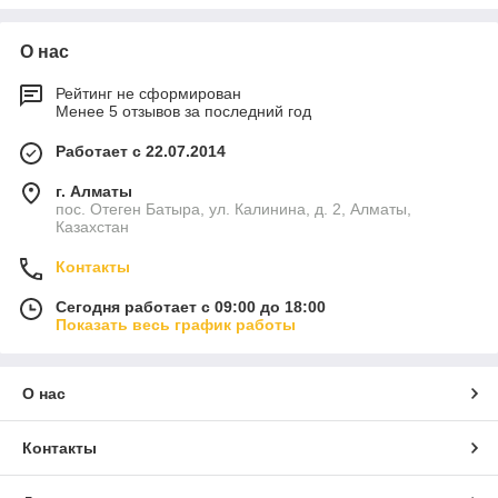
О нас
Рейтинг не сформирован
Менее 5 отзывов за последний год
Работает с 22.07.2014
Сеялки зерновые и зернотуковые
г. Алматы
Используются на зерновых полях городского или
пос. Отеген Батыра, ул. Калинина, д. 2, Алматы,
областного значения.
Казахстан
Контакты
Сегодня работает с 09:00 до 18:00
Показать весь график работы
О нас
Сеялки пропашные и пневматические точного
Контакты
высева
Подходят для посева мелких семян корнеплодов.