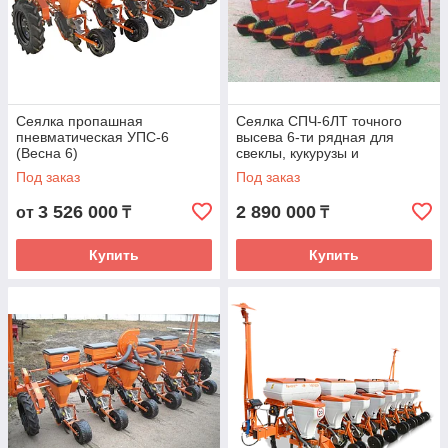
Сеялка пропашная
Сеялка СПЧ-6ЛТ точного
пневматическая УПС-6
высева 6-ти рядная для
(Весна 6)
свеклы, кукурузы и
подсолнечника
Под заказ
Под заказ
3 526 000
2 890 000
от
₸
₸
Купить
Купить