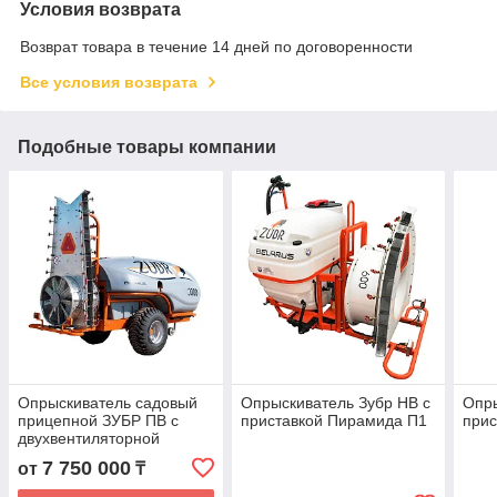
Условия возврата
Возврат товара в течение 14 дней по договоренности
Все условия возврата
Подобные товары компании
Опрыскиватель садовый
Опрыскиватель Зубр НВ с
Опры
прицепной ЗУБР ПВ с
приставкой Пирамида П1
прис
двухвентиляторной
приставкой Колонна 2К,
7 750 000
от
₸
2000 л