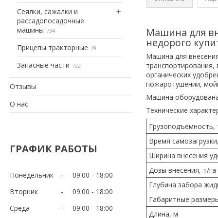
Сеялки, сажалки и
рассадопосадочные
машины
Машина для вн
34
недорого купи
Прицепы тракторные
9
Машина для внесения
Запасные части
транспортирования, 
22
органических удобре
пожаротушении, мойки
Отзывы
Машина оборудована 
О нас
Технические характе
Грузоподъемность, 
Время самозагрузки
ГРАФИК РАБОТЫ
Ширина внесения уд
Дозы внесения, т/га
Понедельник
09:00
18:00
Глубина забора жидк
Вторник
09:00
18:00
Габаритные размеры
Среда
09:00
18:00
Длина, м