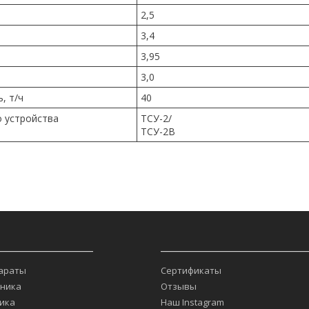
2,5
3,4
3,95
3,0
, т/ч
40
о устройства
ТСУ-2/
ТСУ-2В
____________________
______________________________
араты
Сертификаты
хника
Отзывы
ика
Наш Instagram