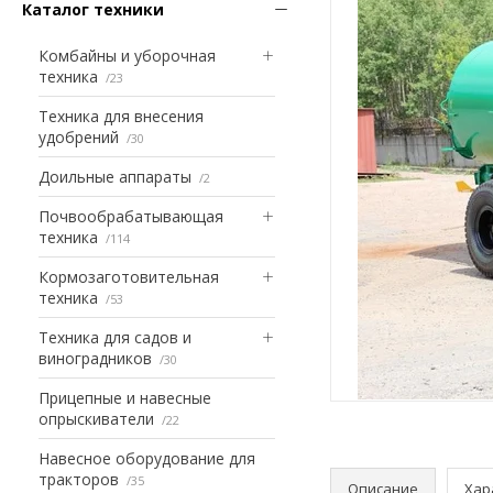
Каталог техники
Комбайны и уборочная
техника
23
Техника для внесения
удобрений
30
Доильные аппараты
2
Почвообрабатывающая
техника
114
Кормозаготовительная
техника
53
Техника для садов и
виноградников
30
Прицепные и навесные
опрыскиватели
22
Навесное оборудование для
тракторов
35
Описание
Хар