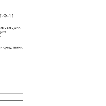
Т-Ф-11
амозагрузки,
дких
и
и средствами.