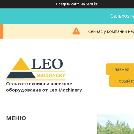
Создать сайт
на Satu.kz
Сельхозте
Сейчас у компании не
Главная
Новый п
Cельхозтехника и навесное
оборудование от Leo Machinery