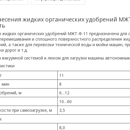
есения жидких органических удобрений МЖ
ть
 жидких органических удобрений МЖТ-Ф-11 предназначена для с
перемешивания и сплошного поверхностного распределения жи
ний, а также для перевозки технической воды и мойки машин, пр
 дорог и т.д.
вакуумной системой и люком для загрузки машины автономным
ристики
т
11
, мин
8
обрений, м
6…12
10…60
ости при самозагрузке, м
3,5
:
8,0