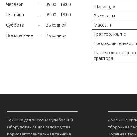
Четверг
09:00
18:00
Ширина, м
Пятница
09:00
18:00
Высота, м
Суббота
Выходной
Масса, т
Трактор, кл. т.с.
Воскресенье
Выходной
Производительность
Тип тягово-сцепног
трактора
_________________________________
_____________
Техника для внесения удобрений
Доильные апп
Оборудование для садоводства
Уборочная те
Кормозаготовительная техника
Посевная техн