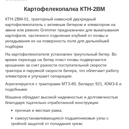
Картофелекопалка КТН-2ВM
КТН-2ВМ-01, тракторный навесной двухрядный
картофелекопатель с активным битером и элеватором на
звене или ремнях Grimmer предназначен для выкапывания
картофеля, частичного отделения клубней от почвы и
укладывания их на поверхность поля для дальнейшей
подборки.
На картофелекопателе установлен треугольный битер. Во
время перехода на битер пласт почвы подвергаются
крошению за счет разности поступательной скорости
трактора и окружной скорости битера, что облегчает работу
элеваторов и улучшает сепарацию.
Агрегатируется с тракторами МТЗ-80, Беларус 921, ЮМЗ-6 и
подобными.
Машина обладает высокой надежностью и долговечностью
благодаря тщательно отработанной конструкции:
прочная и жесткая рама;
самоустанавливающиеся подшипниковые узлы с
тройной защитой от попадания грязи;