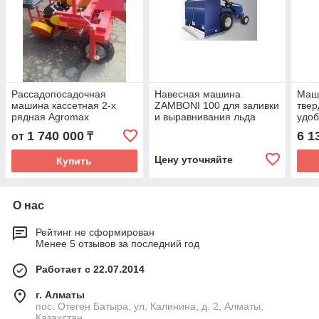
Рассадопосадочная
Навесная машина
Маш
машина кассетная 2-х
ZAMBONI 100 для заливки
твер
рядная Agromax
и выравнивания льда
удо
1 740 000
6 1
от
₸
Цену уточняйте
Купить
О нас
Рейтинг не сформирован
Менее 5 отзывов за последний год
Работает с 22.07.2014
г. Алматы
пос. Отеген Батыра, ул. Калинина, д. 2, Алматы,
Казахстан