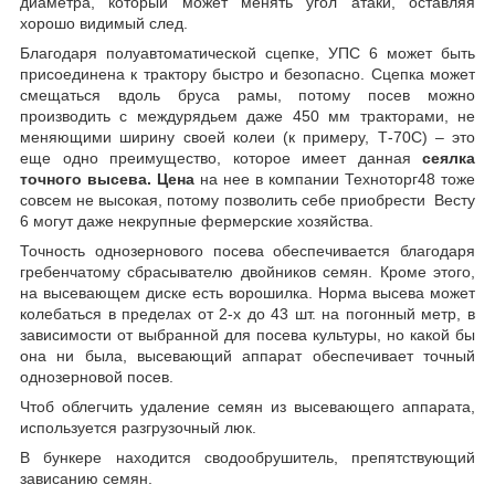
диаметра, который может менять угол атаки, оставляя
хорошо видимый след.
Благодаря полуавтоматической сцепке, УПС 6 может быть
присоединена к трактору быстро и безопасно. Сцепка может
смещаться вдоль бруса рамы, потому посев можно
производить с междурядьем даже 450 мм тракторами, не
меняющими ширину своей колеи (к примеру, Т-70С) – это
еще одно преимущество, которое имеет данная
сеялка
точного высева. Цена
на нее в компании Техноторг48 тоже
совсем не высокая, потому позволить себе приобрести Весту
6 могут даже некрупные фермерские хозяйства.
Точность однозернового посева обеспечивается благодаря
гребенчатому сбрасывателю двойников семян. Кроме этого,
на высевающем диске есть ворошилка. Норма высева может
колебаться в пределах от 2-х до 43 шт. на погонный метр, в
зависимости от выбранной для посева культуры, но какой бы
она ни была, высевающий аппарат обеспечивает точный
однозерновой посев.
Чтоб облегчить удаление семян из высевающего аппарата,
используется разгрузочный люк.
В бункере находится сводообрушитель, препятствующий
зависанию семян.