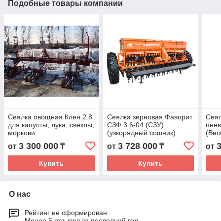
Подобные товары компании
Сеялка овощная Клен 2.8
Сеялка зерновая Фаворит
Сея
для капусты, лука, свеклы,
СЗФ 3.6-04 (СЗУ)
пнев
моркови
(узкорядный сошник)
(Вес
увеличенный бункер
3 300 000
3 728 000
от
₸
от
₸
от
Купить
Купить
О нас
Рейтинг не сформирован
Менее 5 отзывов за последний год