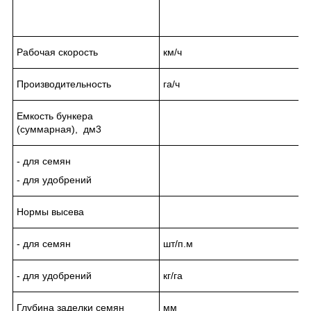
Рабочая скорость
км/ч
Производительность
га/ч
Емкость бункера
(суммарная),
дм3
- для семян
- для удобрений
Нормы высева
- для семян
шт/п.м
- для удобрений
кг/га
Глубина заделки семян
мм