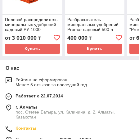
Полевой распределитель
Разбрасыватель
Раз
минеральных удобрений
минеральных удобрений
мин
садовый РУ-1000
Promar садовый 500 л
"Pro
3 010 000
400 000
от
₸
₸
от
Купить
Купить
О нас
Рейтинг не сформирован
Менее 5 отзывов за последний год
Работает с 22.07.2014
г. Алматы
пос. Отеген Батыра, ул. Калинина, д. 2, Алматы,
Казахстан
Контакты