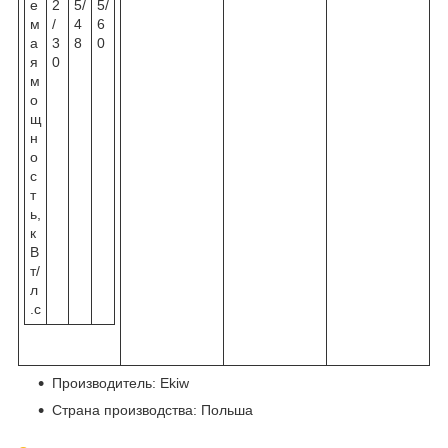
е
2
5/
5/
м
/
4
6
а
3
8
0
я
0
м
о
щ
н
о
с
т
ь,
к
В
т/
л
.с
Производитель: Ekiw
Страна производства: Польша