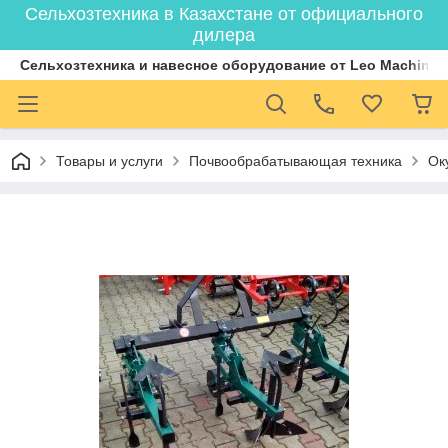
Сельхозтехника в Казахстане от официального
дилера
Cельхозтехника и навесное оборудование от Leo Machiner
Товары и услуги
Почвообрабатывающая техника
Ок