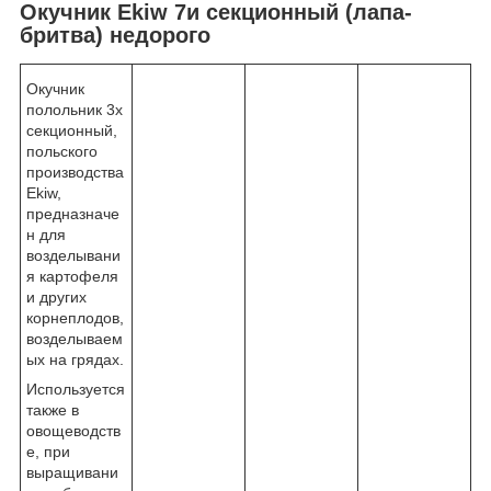
Окучник Ekiw 7и секционный (лапа-
бритва) недорого
Окучник
полольник 3х
секционный,
польского
производства
Ekiw,
предназначе
н для
возделывани
я картофеля
и других
корнеплодов,
возделываем
ых на грядах.
Используется
также в
овощеводств
е, при
выращивани