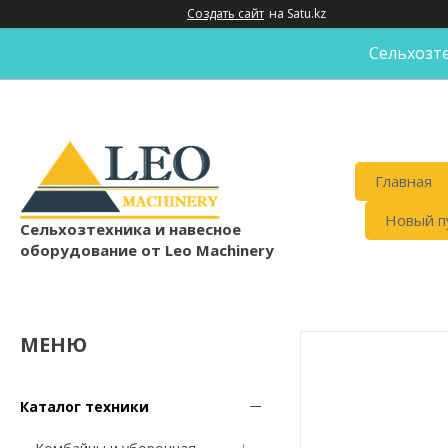
Создать сайт
на Satu.kz
Сельхозте
Главная
Новый п
Cельхозтехника и навесное
оборудование от Leo Machinery
Каталог техники