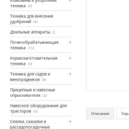
Комбайны и уборочная
техника
23
Техника для внесения
удобрений
30
Доильные аппараты
2
Почвообрабатывающая
техника
114
Кормозаготовительная
техника
53
Техника для садов и
виноградников
30
Прицепные и навесные
опрыскиватели
22
Навесное оборудование для
тракторов
35
Описание
Хар
Сеялки, сажалки и
рассадопосадочные