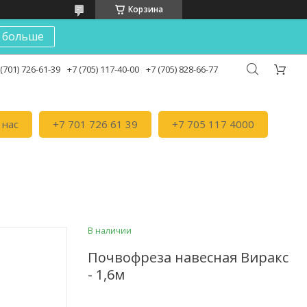
Корзина
 больше
 (701) 726-61-39
+7 (705) 117-40-00
+7 (705) 828-66-77
 нас
+7 701 726 61 39
+7 705 117 4000
В наличии
Почвофреза навесная Виракс
- 1,6м