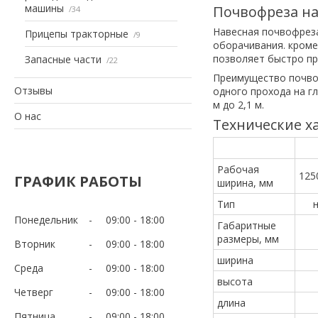
машины
Почвофреза на
34
Навесная почвофреза
Прицепы тракторные
9
оборачивания. кроме
позволяет быстро пр
Запасные части
22
Преимущество почво
Отзывы
одного прохода на г
м до 2,1 м.
О нас
Технические х
Параметры
Рабочая
125
ГРАФИК РАБОТЫ
ширина, мм
Тип
Понедельник
09:00
18:00
Габаритные
размеры, мм
Вторник
09:00
18:00
ширина
Среда
09:00
18:00
высота
Четверг
09:00
18:00
длина
Пятница
09:00
18:00