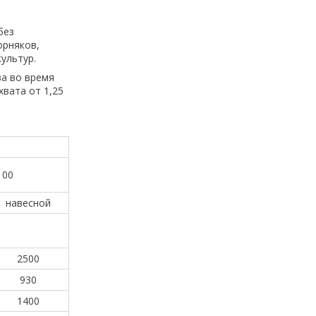
без
орняков,
ультур.
а во время
хвата от 1,25
100
навесной
2500
930
1400