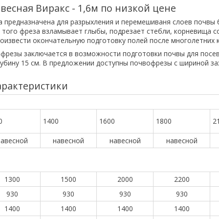
весная Виракс - 1,6м по низкой цене
 предназначена для разрыхления и перемешиваня слоев почвы 
 того фреза взламывает глыбы, подрезает стебли, корневища с
оизвести окончательную подготовку полей после многолетних к
фрезы заключается в возможности подготовки почвы для посев
лубину 15 см. В предложении доступны почвофрезы с шириной за
арактеристики
Значение
0
1400
1600
1800
2
навесной
навесной
навесной
навесной
1300
1500
2000
2200
930
930
930
930
1400
1400
1400
1400