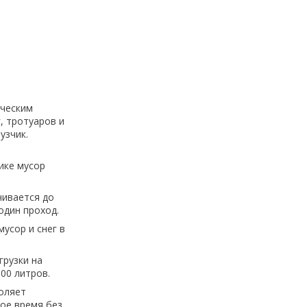
ическим
, тротуаров и
узчик.
ике мусор
чивается до
один проход.
усор и снег в
грузки на
00 литров.
воляет
ое время без