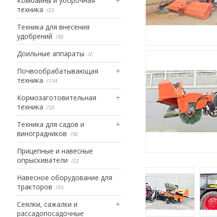
Комбайны и уборочная
техника
23
Техника для внесения
удобрений
30
Доильные аппараты
2
Почвообрабатывающая
техника
114
Кормозаготовительная
техника
53
Техника для садов и
виноградников
30
Прицепные и навесные
опрыскиватели
22
Навесное оборудование для
тракторов
35
Сеялки, сажалки и
рассадопосадочные