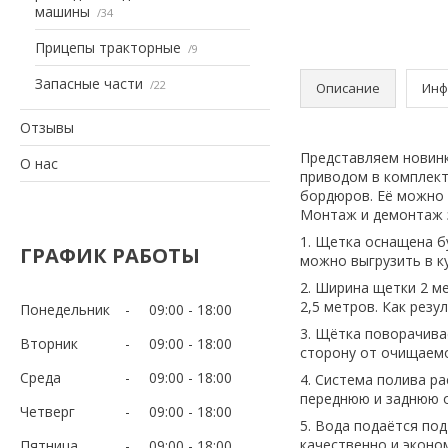
машины
34
Прицепы тракторные
9
Запасные части
22
Описание
Инф
Отзывы
Представляем новинк
О нас
приводом в комплект
бордюров. Её можно 
Монтаж и демонтаж з
1. Щетка оснащена б
ГРАФИК РАБОТЫ
можно выгрузить в к
2. Ширина щетки 2 м
2,5 метров. Как рез
Понедельник
09:00
18:00
3. Щётка поворачивае
Вторник
09:00
18:00
сторону от очищаемо
Среда
09:00
18:00
4. Система полива р
переднюю и заднюю о
Четверг
09:00
18:00
5. Вода подаётся по
качественно и эконо
Пятница
09:00
18:00