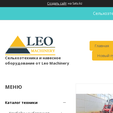
Создать сайт
на Satu.kz
Сельхозте
Главная
Новый п
Cельхозтехника и навесное
оборудование от Leo Machinery
Каталог техники