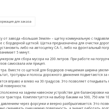
ормация для заказа
у от завода «Большая Земля» – щетку коммунальную с гидравл
е с бордюрной щеткой. Щетка предназначена для очистки дорог
установить либо на автосцепку СА-1, либо на фронтальный погр
анимает 5 минут.
ункером для сбора мусора на 200 литров. При работе на погрузч
узов самосвала или прицеп.
етра. Вместе со щеткой для бордюров очищаемая ширина увели
ультат, тротуары и полосы дорожного движения подметаются за 
тся вправо и влево на 30 градусов. Это позволяет откидывать м
й поверхности.
асположена на заднем навесном устройстве для балансировки на
си трактора. Комплектуется на выбор баками на 500, 750 или 10
д давлением через форсунки и веерно разбрызгивается. Это поз
мно смачивать очищаемую поверхность, а значит работать долг