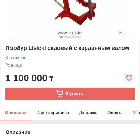
Ямобур Lisicki садовый с карданным валом
В наличии
Розница
1 100 000
₸
Купить
Описание
Характеристики
Доставка
Оплата
Усл
Описание