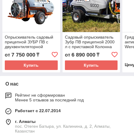
Опрыскиватель садовый
Садовый опрыскиватель
Гряд
прицепной ЗУБР ПВ с
Зубр ПВ прицепной 2000
акт
двухвентиляторной
л с приставкой Колонна
Were
приставкой Колонна 2К,
2.0
рядн
7 750 000
6 890 000
от
₸
от
₸
2000 л
Цен
Купить
Купить
О нас
Рейтинг не сформирован
Менее 5 отзывов за последний год
Работает с 22.07.2014
г. Алматы
пос. Отеген Батыра, ул. Калинина, д. 2, Алматы,
Казахстан