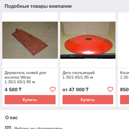
Подобные товары компании
Держатель ножей для
Диск скользящий
Коси
косилок Wirax
1.35/1.65/1.85 м
1.35
1.35/1.65/1.85 м
4 500
47 000
850
₸
от
₸
Купить
Купить
О нас
Рейтинг не сформирован