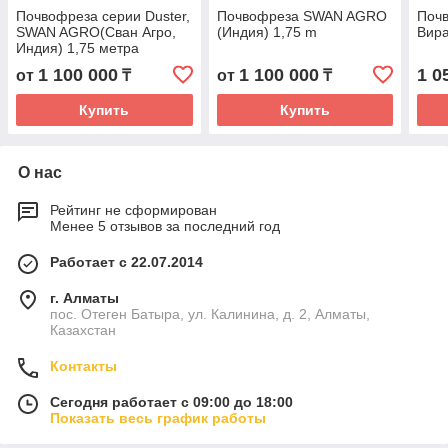
Почвофреза серии Duster,
Почвофреза SWAN AGRO
Поч
SWAN AGRO(Сван Агро,
(Индия) 1,75 m
Вира
Индия) 1,75 метра
1 100 000
1 100 000
1 0
от
₸
от
₸
Купить
Купить
О нас
Рейтинг не сформирован
Менее 5 отзывов за последний год
Работает с 22.07.2014
г. Алматы
пос. Отеген Батыра, ул. Калинина, д. 2, Алматы,
Казахстан
Контакты
Сегодня работает с 09:00 до 18:00
Показать весь график работы